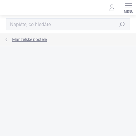
Přejít
na
obsah
Hledat
Manželské postele