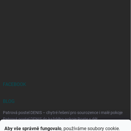
FACEBOOK
BLOG
Patrová postel DENIS – chytré řešení pro sourozence i malé pokoje
Patrová postel DENIS do každého pokoje Roste s dět...
Aby vše správně fungovalo
, používáme soubory cookie.