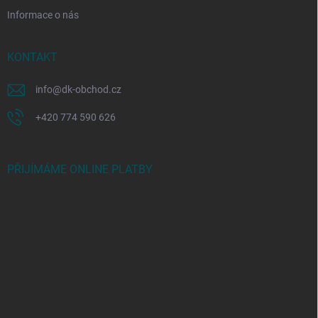
Informace o nás
KONTAKT
info
@
dk-obchod.cz
+420 774 590 626
PŘIJÍMÁME ONLINE PLATBY