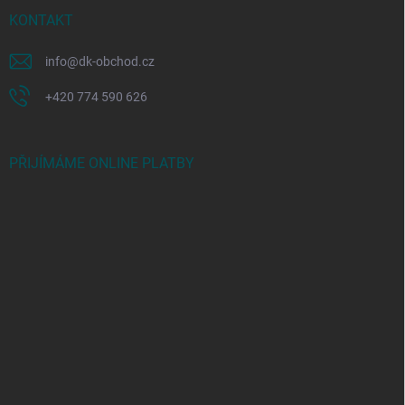
KONTAKT
info
@
dk-obchod.cz
+420 774 590 626
PŘIJÍMÁME ONLINE PLATBY