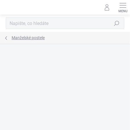
Přejít
na
obsah
Hledat
Manželské postele