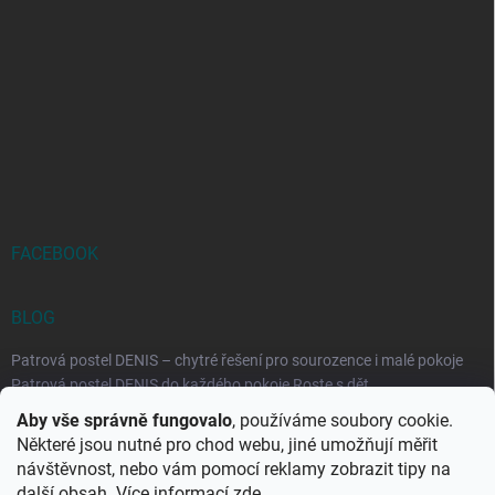
FACEBOOK
BLOG
Patrová postel DENIS – chytré řešení pro sourozence i malé pokoje
Patrová postel DENIS do každého pokoje Roste s dět...
Aby vše správně fungovalo
, používáme soubory cookie.
Rozkládací postele RELAX – ideální řešení pro malé prostory i
Některé jsou nutné pro chod webu, jiné umožňují měřit
každodenní spaní
návštěvnost, nebo vám pomocí reklamy zobrazit tipy na
Rozkládací postel, která se přizpůsobí vašemu živo...
další obsah. Více informací
zde
.