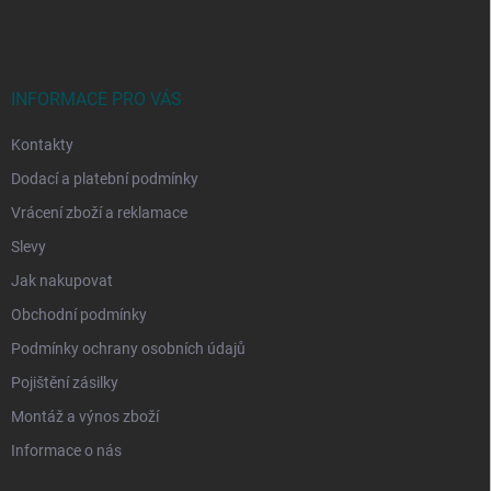
á
p
a
t
í
INFORMACE PRO VÁS
Kontakty
Dodací a platební podmínky
Vrácení zboží a reklamace
Slevy
Jak nakupovat
Obchodní podmínky
Podmínky ochrany osobních údajů
Pojištění zásilky
Montáž a výnos zboží
Informace o nás