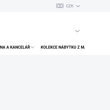
CZK
Podmínky ochrany osobních údajů
Pojištění zásilky
Montáž 
PRÁZDNÝ KOŠÍK
NÁKUPNÍ
KOŠÍK
NA A KANCELÁŘ
KOLEKCE NÁBYTKU Z MASIVU
V