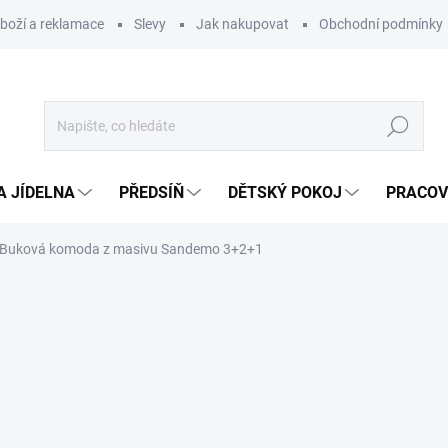
zboží a reklamace
Slevy
Jak nakupovat
Obchodní podmínky
Hledat
A JÍDELNA
PŘEDSÍŇ
DĚTSKÝ POKOJ
PRACOV
Buková komoda z masivu Sandemo 3+2+1