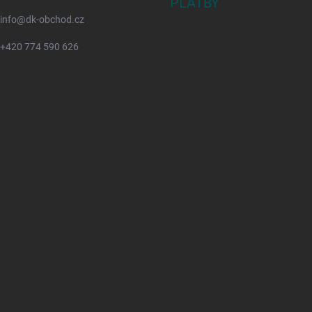
PLATBY
info
@
dk-obchod.cz
+420 774 590 626