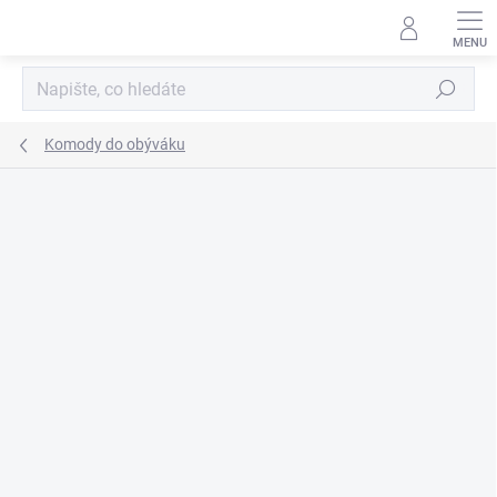
Přejít
na
obsah
Hledat
Komody do obýváku