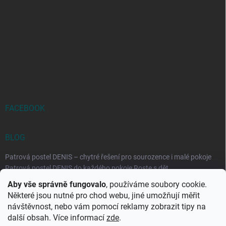
FACEBOOK
BLOG
Patrová postel DENIS – chytré řešení pro sourozence i malé pokoje
Patrová postel DENIS do každého pokoje Roste s dět...
Aby vše správně fungovalo
, používáme soubory cookie.
Rozkládací postele RELAX – ideální řešení pro malé prostory i
Některé jsou nutné pro chod webu, jiné umožňují měřit
každodenní spaní
návštěvnost, nebo vám pomocí reklamy zobrazit tipy na
Rozkládací postel, která se přizpůsobí vašemu živo...
další obsah. Více informací
zde
.