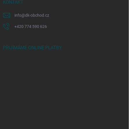
KONTAKT
info
@
dk-obchod.cz
+420 774 590 626
PŘIJÍMÁME ONLINE PLATBY