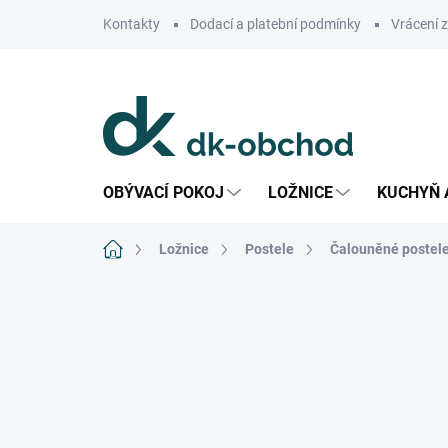
Přejít
Kontakty
Dodací a platební podmínky
Vrácení 
na
obsah
OBÝVACÍ POKOJ
LOŽNICE
KUCHYŇ 
Domů
Ložnice
Postele
Čalouněné postel