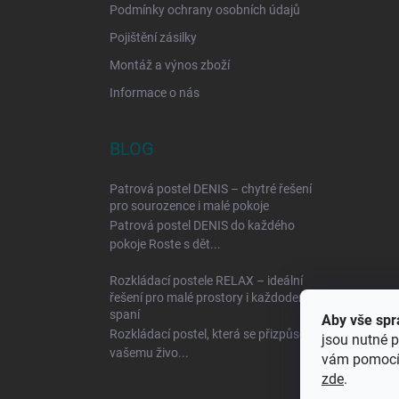
Podmínky ochrany osobních údajů
Pojištění zásilky
Montáž a výnos zboží
Informace o nás
BLOG
Patrová postel DENIS – chytré řešení
pro sourozence i malé pokoje
Patrová postel DENIS do každého
pokoje Roste s dět...
Rozkládací postele RELAX – ideální
řešení pro malé prostory i každodenní
spaní
Aby vše spr
Rozkládací postel, která se přizpůsobí
jsou nutné p
vašemu živo...
vám pomocí 
zde
.