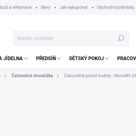
zboží a reklamace
Slevy
Jak nakupovat
Obchodní podmínky
Hledat
A JÍDELNA
PŘEDSÍŇ
DĚTSKÝ POKOJ
PRACOV
e
Čalouněná dvoulůžka
Čalouněná postel Audrey - Monolith 2