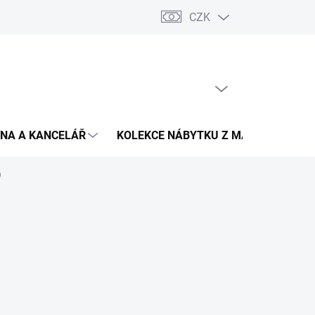
CZK
Podmínky ochrany osobních údajů
Pojištění zásilky
Montáž 
PRÁZDNÝ KOŠÍK
NÁKUPNÍ
KOŠÍK
NA A KANCELÁŘ
KOLEKCE NÁBYTKU Z MASIVU
V
9