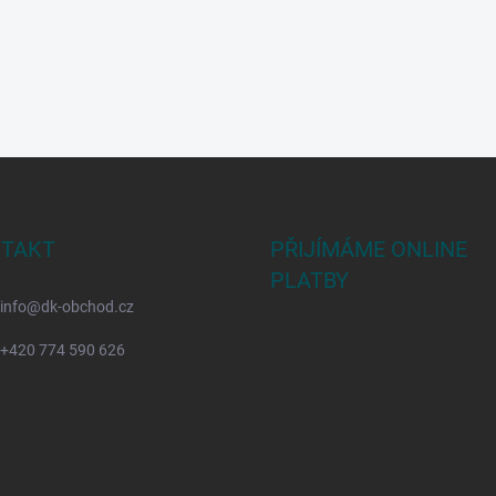
TAKT
PŘIJÍMÁME ONLINE
PLATBY
info
@
dk-obchod.cz
+420 774 590 626