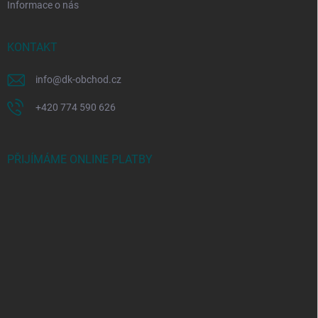
Informace o nás
KONTAKT
info
@
dk-obchod.cz
+420 774 590 626
PŘIJÍMÁME ONLINE PLATBY