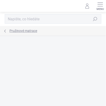
Přejít
na
obsah
Hledat
Pružinové matrace