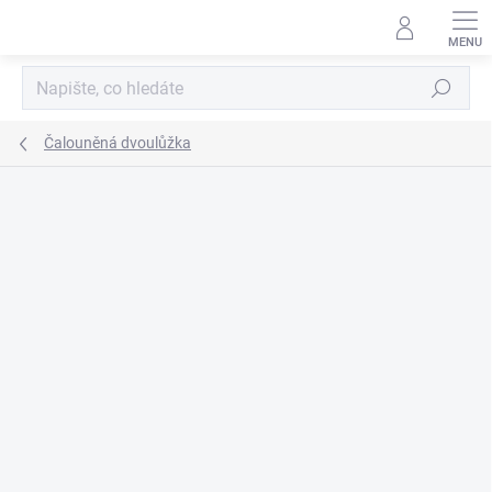
Přejít
na
obsah
Hledat
Čalouněná dvoulůžka