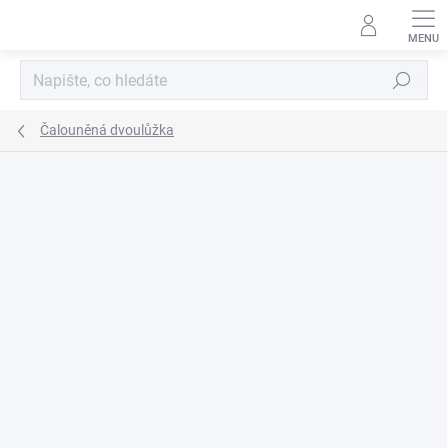
Přejít
na
obsah
Hledat
Čalouněná dvoulůžka