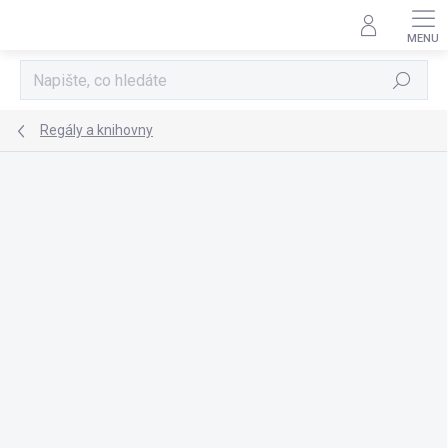
Přejít
na
obsah
Hledat
Regály a knihovny