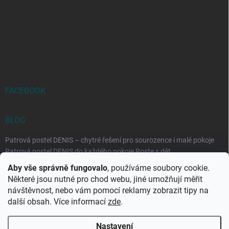
FACEBOOK
BLOG
Patrová postel DENIS – chytré řešení pro sourozence i malé pokoje
Patrová postel DENIS do každého pokoje Roste s dět...
Aby vše správně fungovalo
, používáme soubory cookie.
Rozkládací postele RELAX – ideální řešení pro malé prostory i
Některé jsou nutné pro chod webu, jiné umožňují měřit
každodenní spaní
návštěvnost, nebo vám pomocí reklamy zobrazit tipy na
Rozkládací postel, která se přizpůsobí vašemu živo...
další obsah. Více informací
zde
.
Nastavení