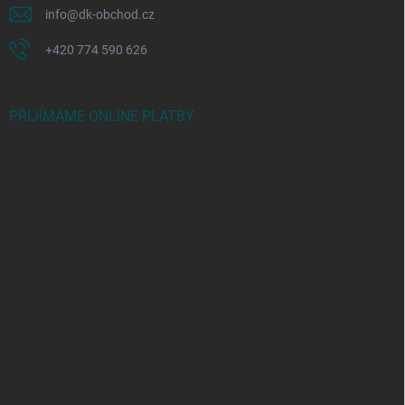
info
@
dk-obchod.cz
+420 774 590 626
PŘIJÍMÁME ONLINE PLATBY