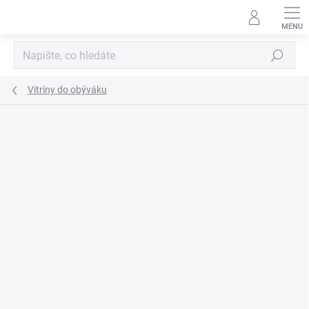
Přejít
na
obsah
Hledat
Vitríny do obýváku