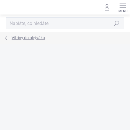
Přejít
na
obsah
Hledat
Vitríny do obýváku