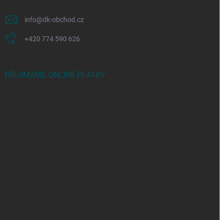
info
@
dk-obchod.cz
+420 774 590 626
PŘIJÍMÁME ONLINE PLATBY