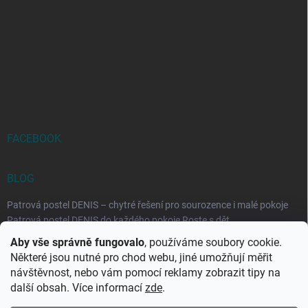
FACEBOOK
BLOG
Patrová postel DENIS – chytré řešení pro sourozence i malé pokoje
Patrová postel DENIS do každého pokoje Roste s dět...
Aby vše správně fungovalo
, používáme soubory cookie.
Rozkládací postele RELAX – ideální řešení pro malé prostory i
Některé jsou nutné pro chod webu, jiné umožňují měřit
každodenní spaní
návštěvnost, nebo vám pomocí reklamy zobrazit tipy na
Rozkládací postel, která se přizpůsobí vašemu živo...
další obsah. Více informací
zde
.