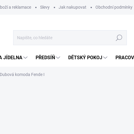
zboží a reklamace
Slevy
Jak nakupovat
Obchodní podmínky
Hledat
A JÍDELNA
PŘEDSÍŇ
DĚTSKÝ POKOJ
PRACOV
Dubová komoda Fende I