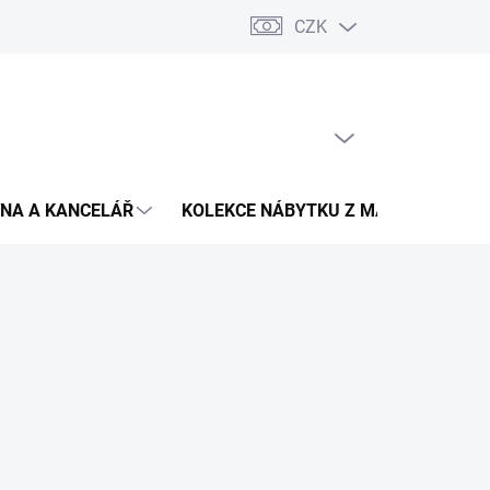
CZK
Podmínky ochrany osobních údajů
Pojištění zásilky
Montáž 
PRÁZDNÝ KOŠÍK
NÁKUPNÍ
KOŠÍK
NA A KANCELÁŘ
KOLEKCE NÁBYTKU Z MASIVU
V