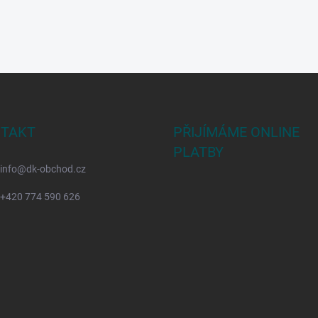
TAKT
PŘIJÍMÁME ONLINE
PLATBY
info
@
dk-obchod.cz
+420 774 590 626