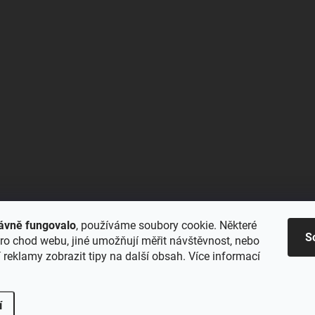
ávně fungovalo
, používáme soubory cookie. Některé
S
ro chod webu, jiné umožňují měřit návštěvnost, nebo
reklamy zobrazit tipy na další obsah. Více informací
í
na.
Upravit nastavení cookies