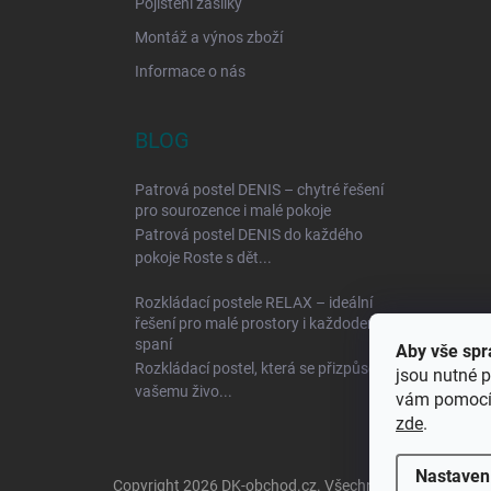
Pojištění zásilky
Montáž a výnos zboží
Informace o nás
BLOG
Patrová postel DENIS – chytré řešení
pro sourozence i malé pokoje
Patrová postel DENIS do každého
pokoje Roste s dět...
Rozkládací postele RELAX – ideální
řešení pro malé prostory i každodenní
spaní
Aby vše spr
Rozkládací postel, která se přizpůsobí
jsou nutné p
vašemu živo...
vám pomocí 
zde
.
Nastaven
Copyright 2026
DK-obchod.cz
. Všechna práva vyhraze