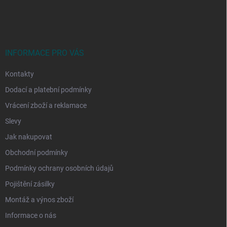
á
p
a
t
í
INFORMACE PRO VÁS
Kontakty
Dodací a platební podmínky
Vrácení zboží a reklamace
Slevy
Jak nakupovat
Obchodní podmínky
Podmínky ochrany osobních údajů
Pojištění zásilky
Montáž a výnos zboží
Informace o nás