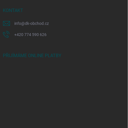
KONTAKT
info
@
dk-obchod.cz
+420 774 590 626
PŘIJÍMÁME ONLINE PLATBY