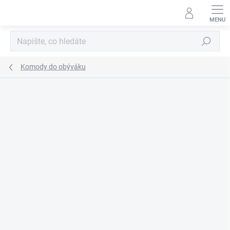
Přejít
na
obsah
Hledat
Komody do obýváku