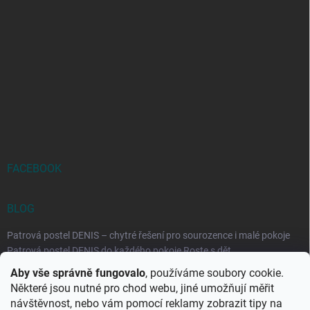
FACEBOOK
BLOG
Patrová postel DENIS – chytré řešení pro sourozence i malé pokoje
Patrová postel DENIS do každého pokoje Roste s dět...
Aby vše správně fungovalo
, používáme soubory cookie.
Rozkládací postele RELAX – ideální řešení pro malé prostory i
Některé jsou nutné pro chod webu, jiné umožňují měřit
každodenní spaní
návštěvnost, nebo vám pomocí reklamy zobrazit tipy na
Rozkládací postel, která se přizpůsobí vašemu živo...