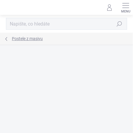
Přejít
na
obsah
Hledat
Postele z masivu