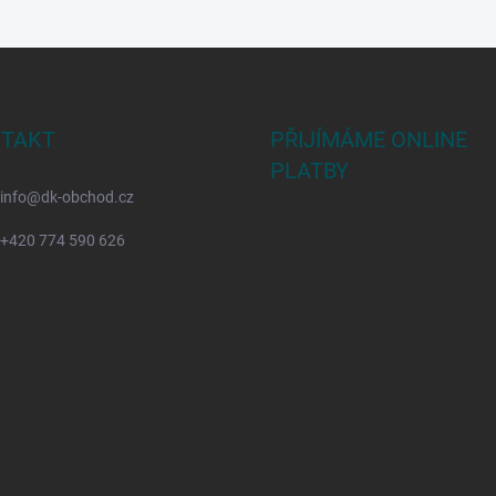
TAKT
PŘIJÍMÁME ONLINE
PLATBY
info
@
dk-obchod.cz
+420 774 590 626