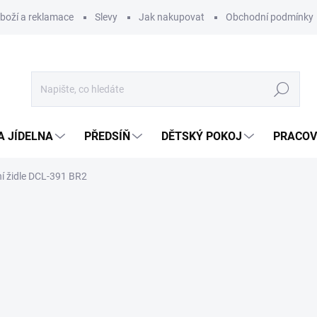
zboží a reklamace
Slevy
Jak nakupovat
Obchodní podmínky
Hledat
A JÍDELNA
PŘEDSÍŇ
DĚTSKÝ POKOJ
PRACOV
ní židle DCL-391 BR2