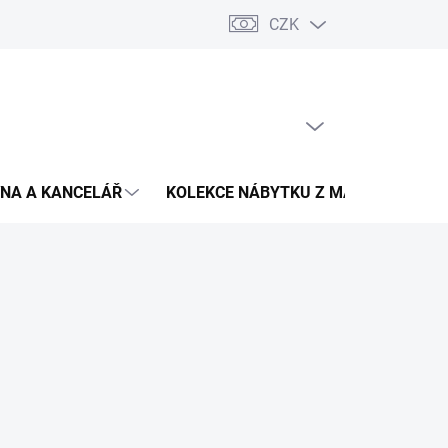
CZK
Podmínky ochrany osobních údajů
Pojištění zásilky
Montáž 
PRÁZDNÝ KOŠÍK
NÁKUPNÍ
KOŠÍK
NA A KANCELÁŘ
KOLEKCE NÁBYTKU Z MASIVU
V