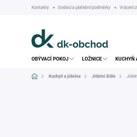
Přejít
Kontakty
Dodací a platební podmínky
Vrácení 
na
obsah
OBÝVACÍ POKOJ
LOŽNICE
KUCHYŇ 
Domů
Kuchyň a jídelna
Jídelní židle
Jídel