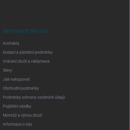
á
p
a
t
í
INFORMACE PRO VÁS
Kontakty
Dodací a platební podmínky
Vrácení zboží a reklamace
Slevy
Jak nakupovat
Obchodní podmínky
Podmínky ochrany osobních údajů
Pojištění zásilky
Montáž a výnos zboží
Informace o nás