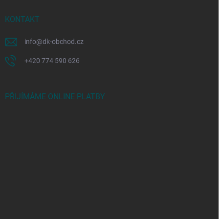
KONTAKT
info
@
dk-obchod.cz
+420 774 590 626
PŘIJÍMÁME ONLINE PLATBY