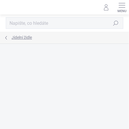
Přejít
na
obsah
Hledat
Jídelní židle