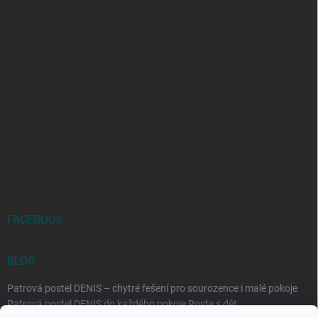
FACEBOOK
BLOG
Patrová postel DENIS – chytré řešení pro sourozence i malé pokoje
Patrová postel DENIS do každého pokoje Roste s dět...