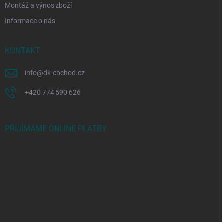
Montáž a výnos zboží
Informace o nás
KONTAKT
info
@
dk-obchod.cz
+420 774 590 626
PŘIJÍMÁME ONLINE PLATBY