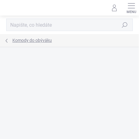
Přejít
na
obsah
Hledat
Komody do obýváku