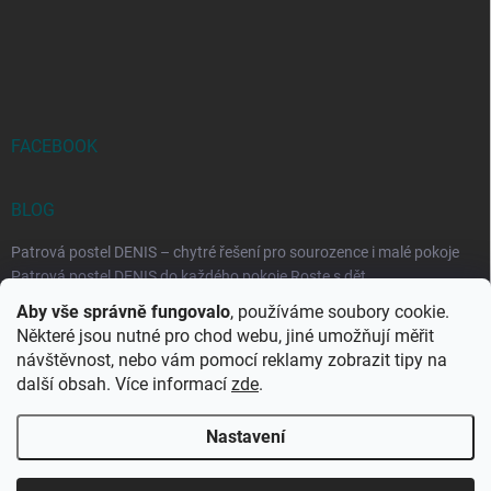
FACEBOOK
BLOG
Patrová postel DENIS – chytré řešení pro sourozence i malé pokoje
Patrová postel DENIS do každého pokoje Roste s dět...
Aby vše správně fungovalo
, používáme soubory cookie.
Rozkládací postele RELAX – ideální řešení pro malé prostory i
Některé jsou nutné pro chod webu, jiné umožňují měřit
každodenní spaní
návštěvnost, nebo vám pomocí reklamy zobrazit tipy na
Rozkládací postel, která se přizpůsobí vašemu živo...
další obsah. Více informací
zde
.
Nastavení
Copyright 2026
DK-obchod.cz
. Všechna práva vyhrazena.
Upravit