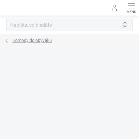
Přejít
na
obsah
Hledat
Komody do obýváku