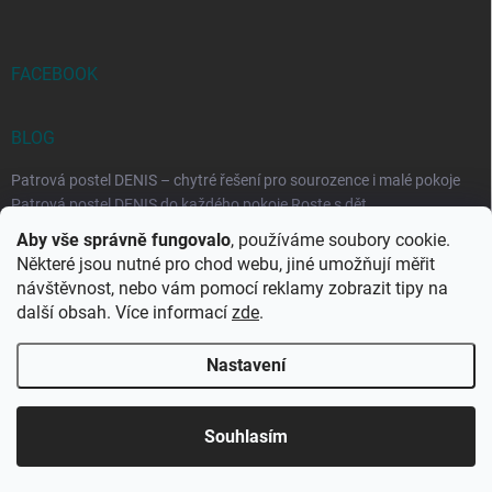
FACEBOOK
BLOG
Patrová postel DENIS – chytré řešení pro sourozence i malé pokoje
Patrová postel DENIS do každého pokoje Roste s dět...
Aby vše správně fungovalo
, používáme soubory cookie.
Rozkládací postele RELAX – ideální řešení pro malé prostory i
Některé jsou nutné pro chod webu, jiné umožňují měřit
každodenní spaní
návštěvnost, nebo vám pomocí reklamy zobrazit tipy na
Rozkládací postel, která se přizpůsobí vašemu živo...
další obsah. Více informací
zde
.
Nastavení
Copyright 2026
DK-obchod.cz
. Všechna práva vyhrazena.
Upravit
nastavení cookies
Souhlasím
Vytvořil Shoptet