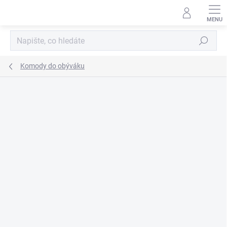
Přejít
na
obsah
Hledat
Komody do obýváku