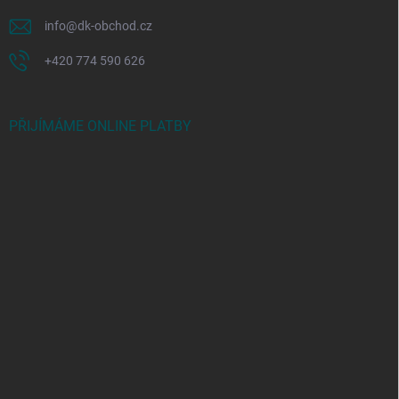
info
@
dk-obchod.cz
+420 774 590 626
PŘIJÍMÁME ONLINE PLATBY