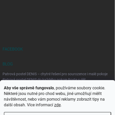
FACEBOOK
BLOG
Patrová postel DENIS – chytré řešení pro sourozence i malé pokoje
Patrová postel DENIS do každého pokoje Roste s dět...
Aby vše správně fungovalo
, používáme soubory cookie.
Rozkládací postele RELAX – ideální řešení pro malé prostory i
Některé jsou nutné pro chod webu, jiné umožňují měřit
každodenní spaní
návštěvnost, nebo vám pomocí reklamy zobrazit tipy na
Rozkládací postel, která se přizpůsobí vašemu živo...
další obsah. Více informací
zde
.