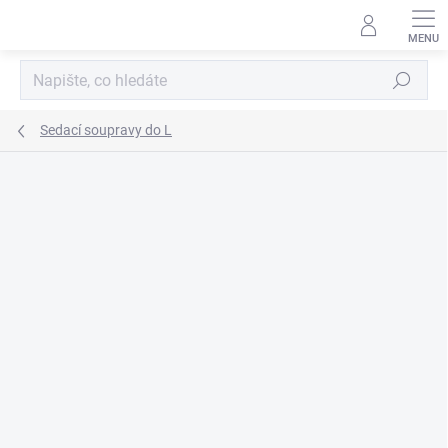
Přejít
na
obsah
Hledat
Sedací soupravy do L