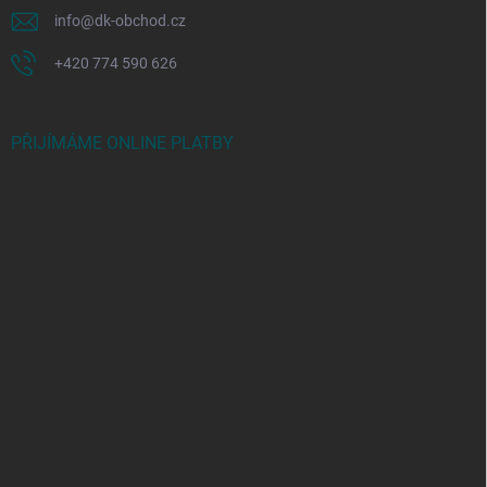
info
@
dk-obchod.cz
+420 774 590 626
PŘIJÍMÁME ONLINE PLATBY