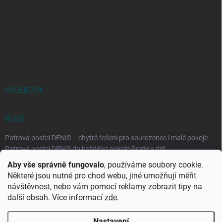
FACEBOOK
BLOG
Patrová postel DENIS – chytré řešení pro sourozence i malé pokoje
Patrová postel DENIS do každého pokoje Roste s dět...
Aby vše správně fungovalo
, používáme soubory cookie.
Rozkládací postele RELAX – ideální řešení pro malé prostory i
Některé jsou nutné pro chod webu, jiné umožňují měřit
každodenní spaní
návštěvnost, nebo vám pomocí reklamy zobrazit tipy na
Rozkládací postel, která se přizpůsobí vašemu živo...
další obsah. Více informací
zde
.
Nastavení