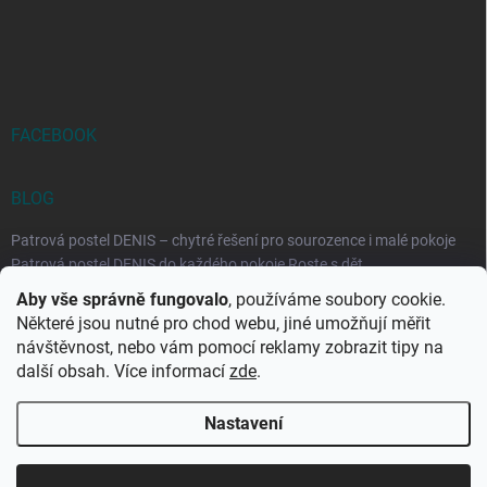
FACEBOOK
BLOG
Patrová postel DENIS – chytré řešení pro sourozence i malé pokoje
Patrová postel DENIS do každého pokoje Roste s dět...
Aby vše správně fungovalo
, používáme soubory cookie.
Rozkládací postele RELAX – ideální řešení pro malé prostory i
Některé jsou nutné pro chod webu, jiné umožňují měřit
každodenní spaní
návštěvnost, nebo vám pomocí reklamy zobrazit tipy na
Rozkládací postel, která se přizpůsobí vašemu živo...
další obsah. Více informací
zde
.
Nastavení
Copyright 2026
DK-obchod.cz
. Všechna práva vyhrazena.
Upravit
nastavení cookies