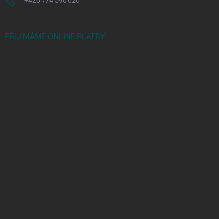
+420 774 590 626
PŘIJÍMÁME ONLINE PLATBY