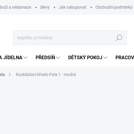
zboží a reklamace
Slevy
Jak nakupovat
Obchodní podmínky
Hledat
A JÍDELNA
PŘEDSÍŇ
DĚTSKÝ POKOJ
PRACOV
sla
Rozkládací křeslo Pola 1 - modrá