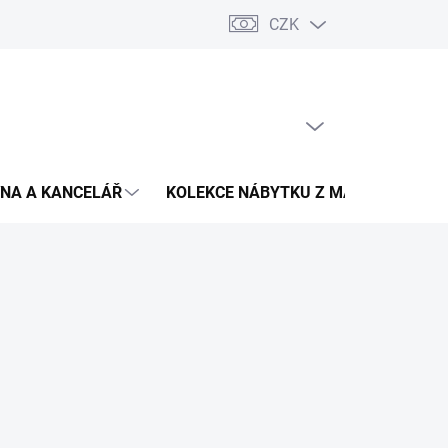
CZK
Podmínky ochrany osobních údajů
Pojištění zásilky
Montáž 
PRÁZDNÝ KOŠÍK
NÁKUPNÍ
KOŠÍK
NA A KANCELÁŘ
KOLEKCE NÁBYTKU Z MASIVU
V