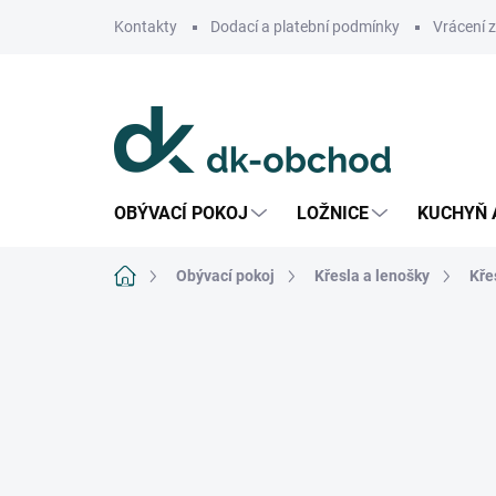
Přejít
Kontakty
Dodací a platební podmínky
Vrácení 
na
obsah
OBÝVACÍ POKOJ
LOŽNICE
KUCHYŇ 
Domů
Obývací pokoj
Křesla a lenošky
Kře