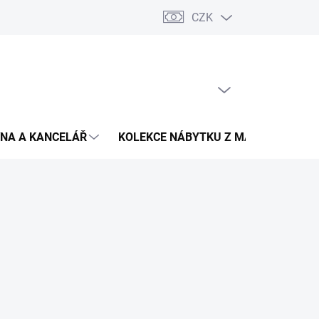
CZK
Podmínky ochrany osobních údajů
Pojištění zásilky
Montáž 
PRÁZDNÝ KOŠÍK
NÁKUPNÍ
KOŠÍK
NA A KANCELÁŘ
KOLEKCE NÁBYTKU Z MASIVU
V