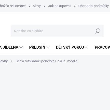
zboží a reklamace
Slevy
Jak nakupovat
Obchodní podmínky
Hledat
A JÍDELNA
PŘEDSÍŇ
DĚTSKÝ POKOJ
PRACOV
hovky
Malá rozkládací pohovka Pola 2 - modrá