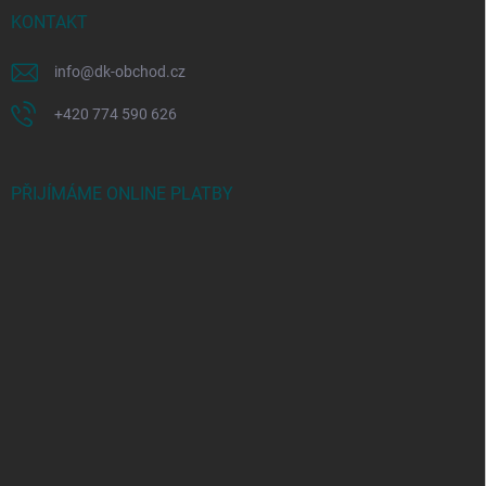
KONTAKT
info
@
dk-obchod.cz
+420 774 590 626
PŘIJÍMÁME ONLINE PLATBY