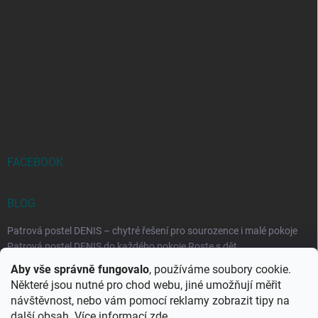
FACEBOOK
BLOG
Patrová postel DENIS – chytré řešení pro sourozence i malé pokoje
Patrová postel DENIS do každého pokoje Roste s dět...
Aby vše správně fungovalo
, používáme soubory cookie.
Rozkládací postele RELAX – ideální řešení pro malé prostory i
Některé jsou nutné pro chod webu, jiné umožňují měřit
každodenní spaní
návštěvnost, nebo vám pomocí reklamy zobrazit tipy na
Rozkládací postel, která se přizpůsobí vašemu živo...
další obsah. Více informací
zde
.