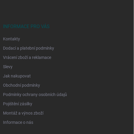
á
p
a
t
í
INFORMACE PRO VÁS
Kontakty
Dodací a platební podmínky
Vrácení zboží a reklamace
Slevy
Jak nakupovat
Obchodní podmínky
Podmínky ochrany osobních údajů
Pojištění zásilky
Montáž a výnos zboží
Informace o nás