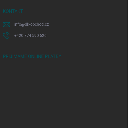
KONTAKT
info
@
dk-obchod.cz
+420 774 590 626
PŘIJÍMÁME ONLINE PLATBY