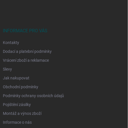
á
p
a
t
í
INFORMACE PRO VÁS
Kontakty
Dodací a platební podmínky
Vrácení zboží a reklamace
Slevy
Jak nakupovat
Obchodní podmínky
Podmínky ochrany osobních údajů
Pojištění zásilky
Montáž a výnos zboží
Informace o nás