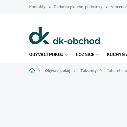
Přejít
Kontakty
Dodací a platební podmínky
Vrácení 
na
obsah
OBÝVACÍ POKOJ
LOŽNICE
KUCHYŇ 
Domů
Obývací pokoj
Taburety
Taburet La