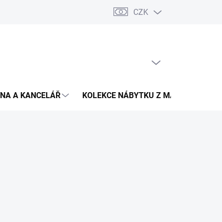
CZK
Podmínky ochrany osobních údajů
Pojištění zásilky
Montáž 
PRÁZDNÝ KOŠÍK
NÁKUPNÍ
KOŠÍK
NA A KANCELÁŘ
KOLEKCE NÁBYTKU Z MASIVU
V