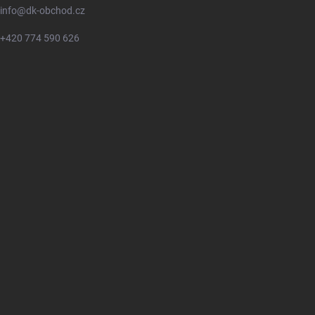
info
@
dk-obchod.cz
+420 774 590 626