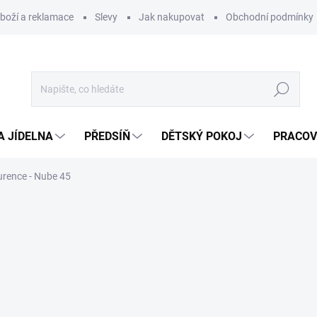
zboží a reklamace
Slevy
Jak nakupovat
Obchodní podmínky
Hledat
A JÍDELNA
PŘEDSÍŇ
DĚTSKÝ POKOJ
PRACOV
urence - Nube 45