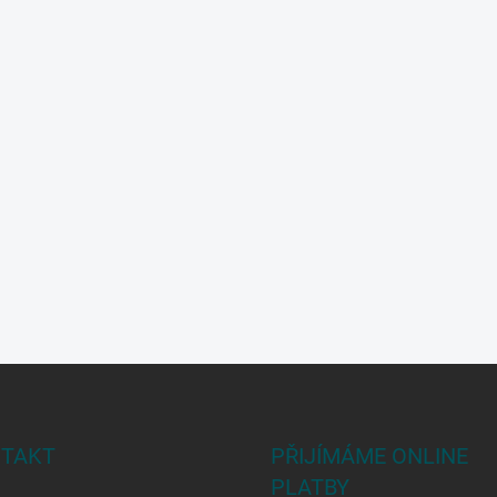
TAKT
PŘIJÍMÁME ONLINE
PLATBY