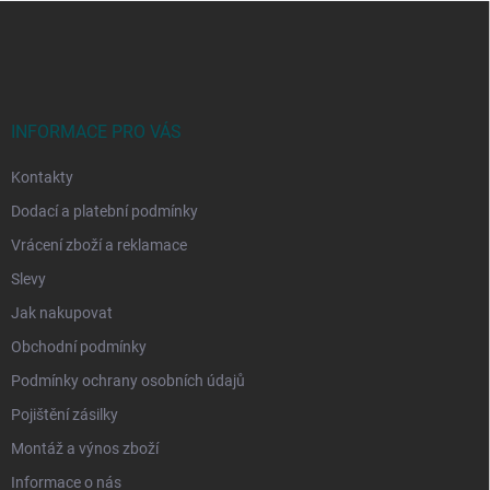
Z
á
p
a
t
í
INFORMACE PRO VÁS
Kontakty
Dodací a platební podmínky
Vrácení zboží a reklamace
Slevy
Jak nakupovat
Obchodní podmínky
Podmínky ochrany osobních údajů
Pojištění zásilky
Montáž a výnos zboží
Informace o nás