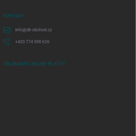
KONTAKT
info
@
dk-obchod.cz
+420 774 590 626
PŘIJÍMÁME ONLINE PLATBY