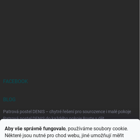
FACEBOOK
BLOG
Patrová postel DENIS – chytré řešení pro sourozence i malé pokoje
Patrová postel DENIS do každého pokoje Roste s dět...
Aby vše správně fungovalo
, používáme soubory cookie.
Rozkládací postele RELAX – ideální řešení pro malé prostory i
Některé jsou nutné pro chod webu, jiné umožňují měřit
každodenní spaní