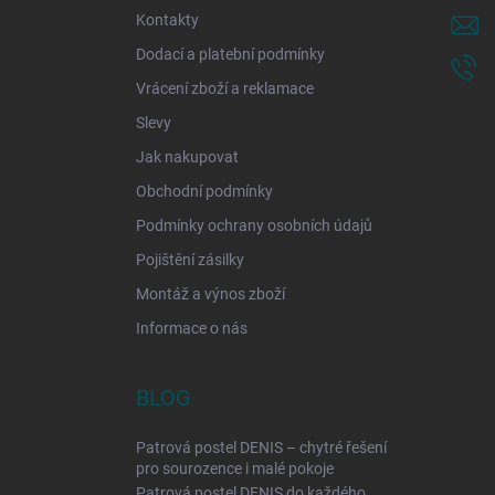
í
Kontakty
Dodací a platební podmínky
Vrácení zboží a reklamace
Slevy
Jak nakupovat
Obchodní podmínky
Podmínky ochrany osobních údajů
Pojištění zásilky
Montáž a výnos zboží
Informace o nás
BLOG
Patrová postel DENIS – chytré řešení
pro sourozence i malé pokoje
Patrová postel DENIS do každého