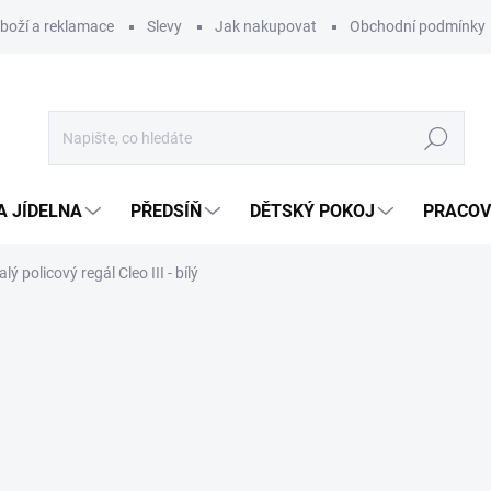
zboží a reklamace
Slevy
Jak nakupovat
Obchodní podmínky
Hledat
A JÍDELNA
PŘEDSÍŇ
DĚTSKÝ POKOJ
PRACOV
lý policový regál Cleo III - bílý