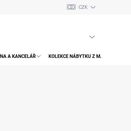
CZK
Podmínky ochrany osobních údajů
Pojištění zásilky
Montáž 
PRÁZDNÝ KOŠÍK
NÁKUPNÍ
KOŠÍK
NA A KANCELÁŘ
KOLEKCE NÁBYTKU Z MASIVU
V