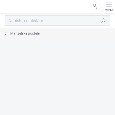
Přejít
na
obsah
Hledat
Manželské postele