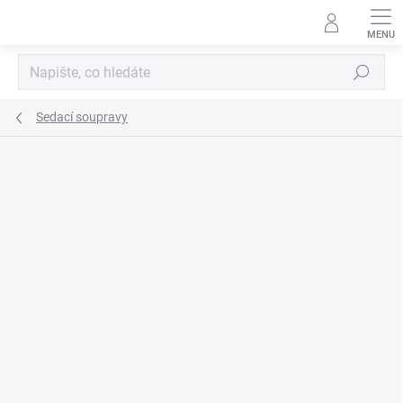
Přejít
na
obsah
Hledat
Sedací soupravy