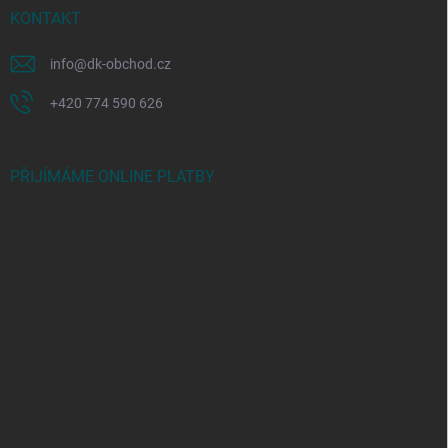
KONTAKT
info
@
dk-obchod.cz
+420 774 590 626
PŘIJÍMÁME ONLINE PLATBY