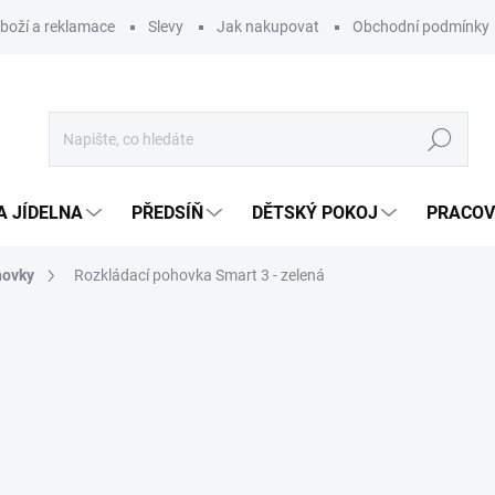
zboží a reklamace
Slevy
Jak nakupovat
Obchodní podmínky
Hledat
A JÍDELNA
PŘEDSÍŇ
DĚTSKÝ POKOJ
PRACOV
hovky
Rozkládací pohovka Smart 3 - zelená