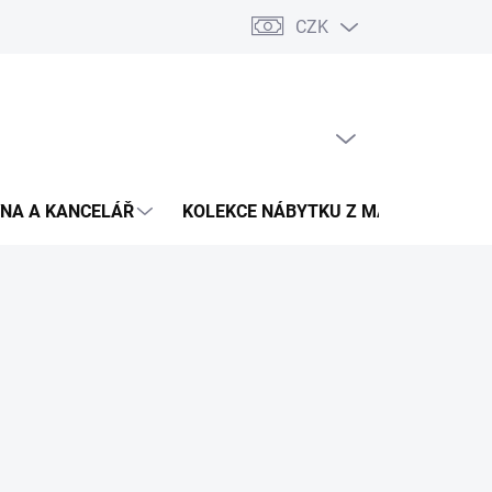
CZK
Podmínky ochrany osobních údajů
Pojištění zásilky
Montáž 
PRÁZDNÝ KOŠÍK
NÁKUPNÍ
KOŠÍK
NA A KANCELÁŘ
KOLEKCE NÁBYTKU Z MASIVU
V