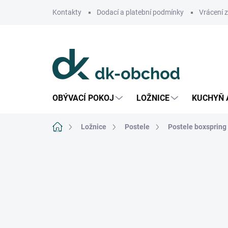
Přejít
Kontakty
Dodací a platební podmínky
Vrácení 
na
obsah
OBÝVACÍ POKOJ
LOŽNICE
KUCHYŇ 
Domů
Ložnice
Postele
Postele boxspring