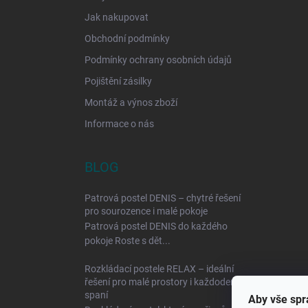
Jak nakupovat
Obchodní podmínky
Podmínky ochrany osobních údajů
Pojištění zásilky
Montáž a výnos zboží
Informace o nás
BLOG
Patrová postel DENIS – chytré řešení
pro sourozence i malé pokoje
Patrová postel DENIS do každého
pokoje Roste s dět...
Rozkládací postele RELAX – ideální
řešení pro malé prostory i každodenní
spaní
Aby vše spr