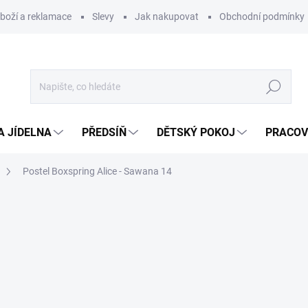
zboží a reklamace
Slevy
Jak nakupovat
Obchodní podmínky
Hledat
A JÍDELNA
PŘEDSÍŇ
DĚTSKÝ POKOJ
PRACOV
Postel Boxspring Alice - Sawana 14