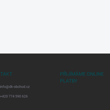
TAKT
PŘIJÍMÁME ONLINE
PLATBY
info
@
dk-obchod.cz
+420 774 590 626