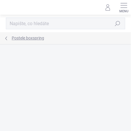
Přejít
na
obsah
Hledat
Postele boxspring