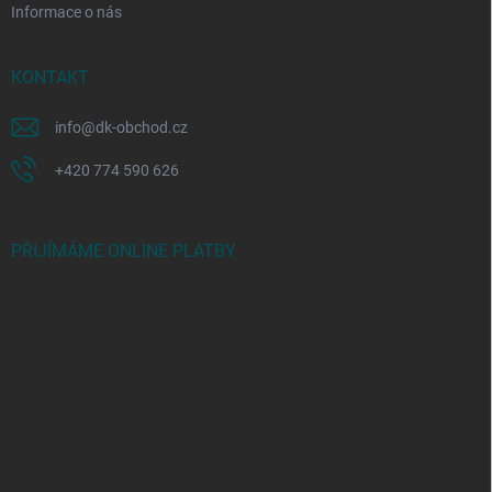
Informace o nás
KONTAKT
info
@
dk-obchod.cz
+420 774 590 626
PŘIJÍMÁME ONLINE PLATBY