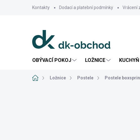
Přejít
Kontakty
Dodací a platební podmínky
Vrácení 
na
obsah
OBÝVACÍ POKOJ
LOŽNICE
KUCHYŇ 
Domů
Ložnice
Postele
Postele boxspri