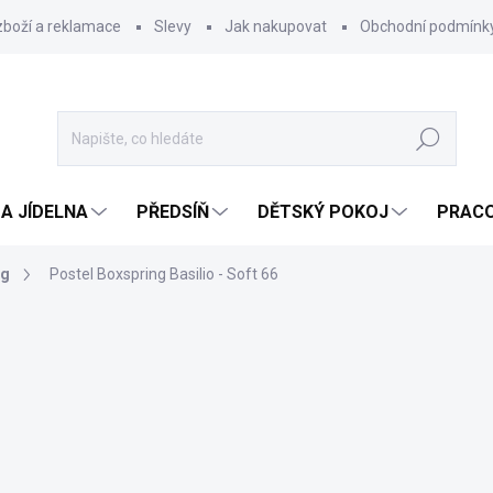
zboží a reklamace
Slevy
Jak nakupovat
Obchodní podmínk
Hledat
A JÍDELNA
PŘEDSÍŇ
DĚTSKÝ POKOJ
PRACO
ng
Postel Boxspring Basilio - Soft 66