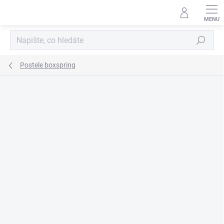
Přejít
na
obsah
Hledat
Postele boxspring