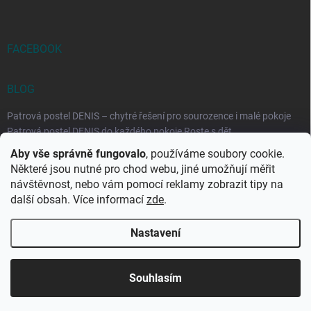
FACEBOOK
BLOG
Patrová postel DENIS – chytré řešení pro sourozence i malé pokoje
Patrová postel DENIS do každého pokoje Roste s dět...
Aby vše správně fungovalo
, používáme soubory cookie.
Rozkládací postele RELAX – ideální řešení pro malé prostory i
Některé jsou nutné pro chod webu, jiné umožňují měřit
každodenní spaní
návštěvnost, nebo vám pomocí reklamy zobrazit tipy na
Rozkládací postel, která se přizpůsobí vašemu živo...
další obsah. Více informací
zde
.
Nastavení
Copyright 2026
DK-obchod.cz
. Všechna práva vyhrazena.
Upravit
nastavení cookies
Souhlasím
Vytvořil Shoptet