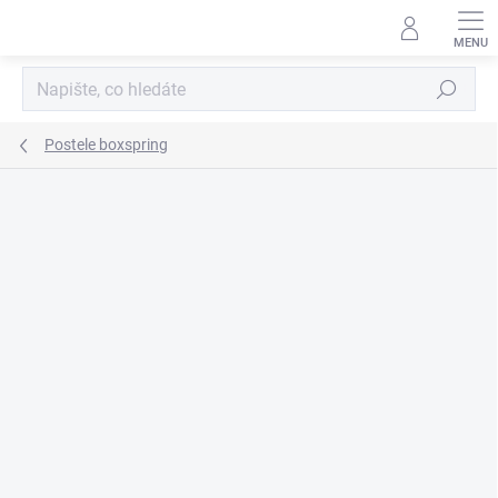
Přejít
na
obsah
Hledat
Postele boxspring