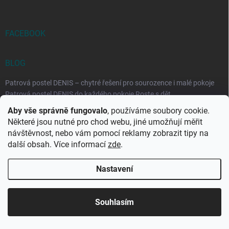
FACEBOOK
BLOG
Patrová postel DENIS – chytré řešení pro sourozence i malé pokoje
Patrová postel DENIS do každého pokoje Roste s dět...
Aby vše správně fungovalo
, používáme soubory cookie.
Rozkládací postele RELAX – ideální řešení pro malé prostory i
Některé jsou nutné pro chod webu, jiné umožňují měřit
každodenní spaní
návštěvnost, nebo vám pomocí reklamy zobrazit tipy na
Rozkládací postel, která se přizpůsobí vašemu živo...
další obsah. Více informací
zde
.
Nastavení
Copyright 2026
DK-obchod.cz
. Všechna práva vyhrazena.
Upravit
nastavení cookies
Souhlasím
Vytvořil Shoptet