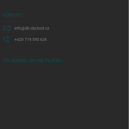
KONTAKT
info
@
dk-obchod.cz
+420 774 590 626
PŘIJÍMÁME ONLINE PLATBY