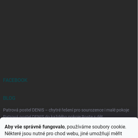
FACEBOOK
BLOG
Patrová postel DENIS – chytré řešení pro sourozence i malé pokoje
Patrová postel DENIS do každého pokoje Roste s dět...
Aby vše správně fungovalo
, používáme soubory cookie.
Rozkládací postele RELAX – ideální řešení pro malé prostory i
Některé jsou nutné pro chod webu, jiné umožňují měřit
každodenní spaní