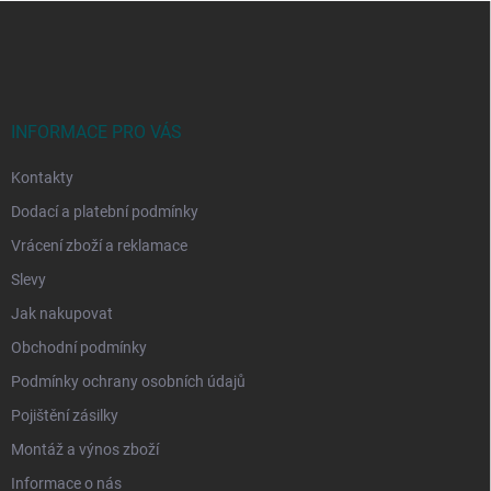
Z
á
p
a
t
í
INFORMACE PRO VÁS
Kontakty
Dodací a platební podmínky
Vrácení zboží a reklamace
Slevy
Jak nakupovat
Obchodní podmínky
Podmínky ochrany osobních údajů
Pojištění zásilky
Montáž a výnos zboží
Informace o nás