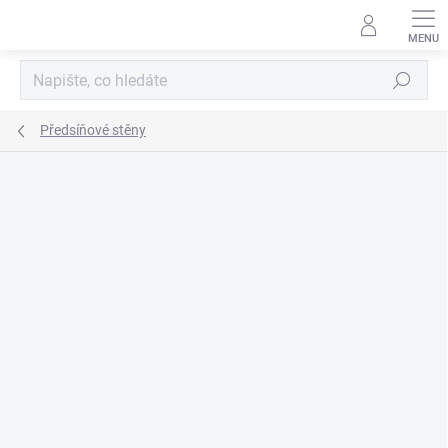
Přejít
na
obsah
Hledat
Předsíňové stěny