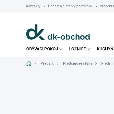
Přejít
Kontakty
Dodací a platební podmínky
Vrácení 
na
obsah
OBÝVACÍ POKOJ
LOŽNICE
KUCHYŇ 
Domů
Předsíň
Předsíňové stěny
Předsíň