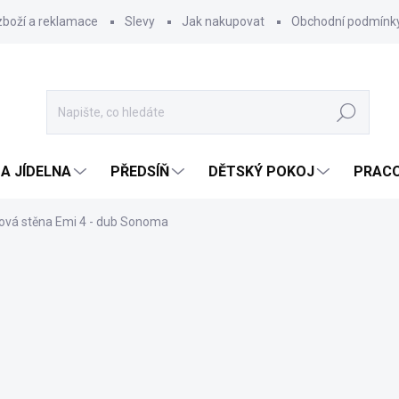
zboží a reklamace
Slevy
Jak nakupovat
Obchodní podmínk
Hledat
A JÍDELNA
PŘEDSÍŇ
DĚTSKÝ POKOJ
PRACO
ová stěna Emi 4 - dub Sonoma