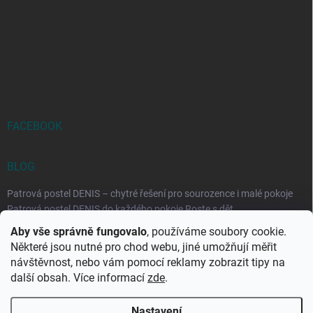
FACEBOOK
BLOG
Patrová postel DENIS – chytré řešení pro sourozence i malé pokoje
Patrová postel DENIS do každého pokoje Roste s dět...
Aby vše správně fungovalo
, používáme soubory cookie.
Rozkládací postele RELAX – ideální řešení pro malé prostory i
Některé jsou nutné pro chod webu, jiné umožňují měřit
každodenní spaní
návštěvnost, nebo vám pomocí reklamy zobrazit tipy na
Rozkládací postel, která se přizpůsobí vašemu živo...
další obsah. Více informací
zde
.
Nastavení