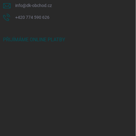
info
@
dk-obchod.cz
+420 774 590 626
PŘIJÍMÁME ONLINE PLATBY