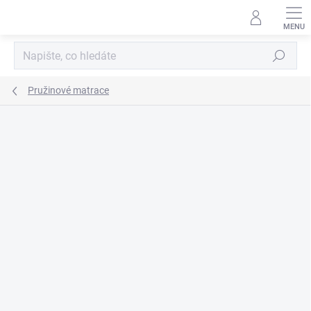
Přejít
na
obsah
Hledat
Pružinové matrace