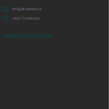
info
@
dk-obchod.cz
+420 774 590 626
PŘIJÍMÁME ONLINE PLATBY