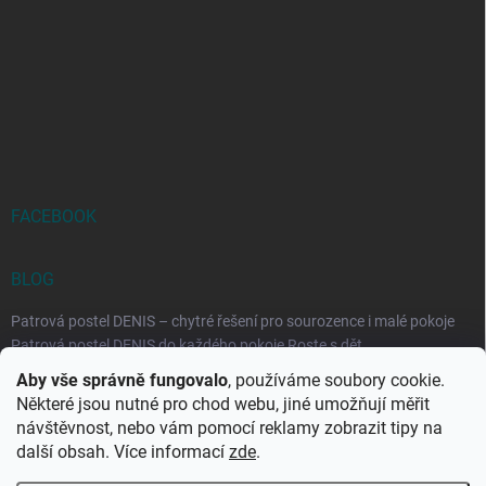
FACEBOOK
BLOG
Patrová postel DENIS – chytré řešení pro sourozence i malé pokoje
Patrová postel DENIS do každého pokoje Roste s dět...
Aby vše správně fungovalo
, používáme soubory cookie.
Rozkládací postele RELAX – ideální řešení pro malé prostory i
Některé jsou nutné pro chod webu, jiné umožňují měřit
každodenní spaní
návštěvnost, nebo vám pomocí reklamy zobrazit tipy na
Rozkládací postel, která se přizpůsobí vašemu živo...
další obsah. Více informací
zde
.