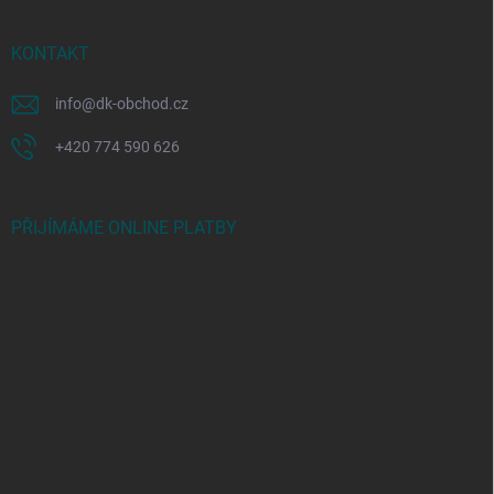
KONTAKT
info
@
dk-obchod.cz
+420 774 590 626
PŘIJÍMÁME ONLINE PLATBY