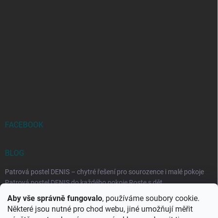
FACEBOOK
BLOG
Patrová postel DENIS – chytré řešení pro sourozence i malé pokoje
Patrová postel DENIS do každého pokoje Roste s dět...
Aby vše správně fungovalo
, používáme soubory cookie.
Rozkládací postele RELAX – ideální řešení pro malé prostory i
Některé jsou nutné pro chod webu, jiné umožňují měřit
každodenní spaní