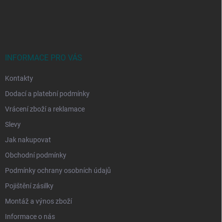
Z
á
p
a
t
í
INFORMACE PRO VÁS
Kontakty
Dodací a platební podmínky
Vrácení zboží a reklamace
Slevy
Jak nakupovat
Obchodní podmínky
Podmínky ochrany osobních údajů
Pojištění zásilky
Montáž a výnos zboží
Informace o nás