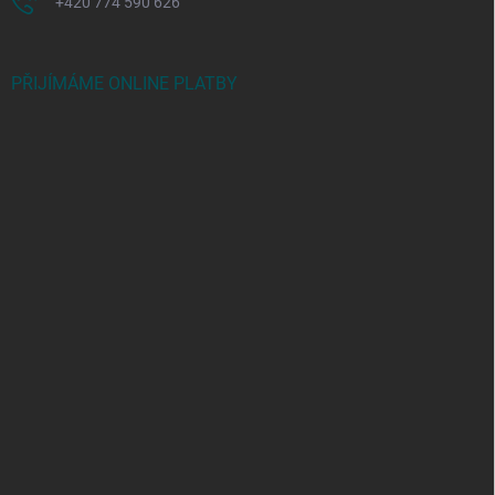
+420 774 590 626
PŘIJÍMÁME ONLINE PLATBY