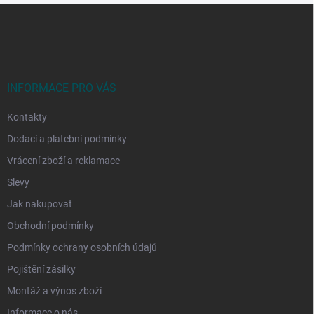
Z
á
p
a
t
í
INFORMACE PRO VÁS
Kontakty
Dodací a platební podmínky
Vrácení zboží a reklamace
Slevy
Jak nakupovat
Obchodní podmínky
Podmínky ochrany osobních údajů
Pojištění zásilky
Montáž a výnos zboží
Informace o nás