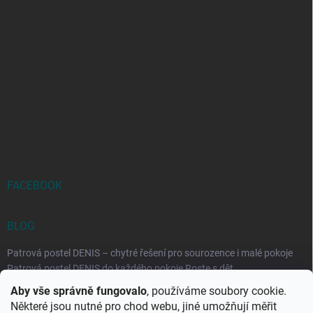
FACEBOOK
BLOG
Patrová postel DENIS – chytré řešení pro sourozence i malé pokoje
Patrová postel DENIS do každého pokoje Roste s dět...
Aby vše správně fungovalo
, používáme soubory cookie.
Rozkládací postele RELAX – ideální řešení pro malé prostory i
Některé jsou nutné pro chod webu, jiné umožňují měřit
každodenní spaní