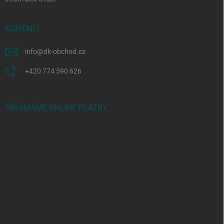
KONTAKT
info
@
dk-obchod.cz
+420 774 590 626
PŘIJÍMÁME ONLINE PLATBY