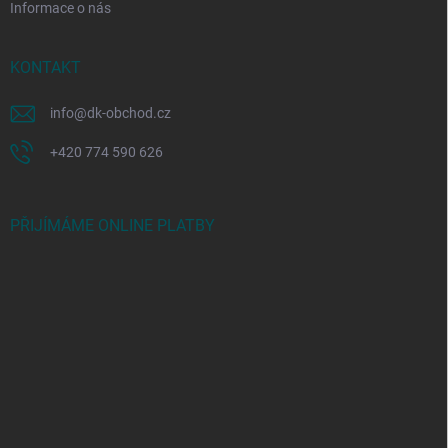
Informace o nás
KONTAKT
info
@
dk-obchod.cz
+420 774 590 626
PŘIJÍMÁME ONLINE PLATBY