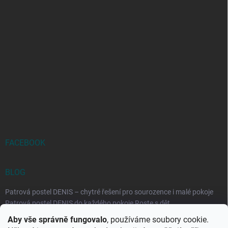
FACEBOOK
BLOG
Patrová postel DENIS – chytré řešení pro sourozence i malé pokoje
Patrová postel DENIS do každého pokoje Roste s dět...
Aby vše správně fungovalo
, používáme soubory cookie.
Rozkládací postele RELAX – ideální řešení pro malé prostory i