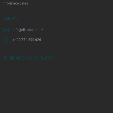
Informace o nás
KONTAKT
info
@
dk-obchod.cz
+420 774 590 626
PŘIJÍMÁME ONLINE PLATBY