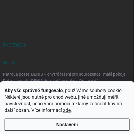
FACEBOOK
BLOG
Patrová postel DENIS – chytré řešení pro sourozence i malé pokoje
Patrová postel DENIS do každého pokoje Roste s dět...
Aby vše správně fungovalo
, používáme soubory cookie.
Rozkládací postele RELAX – ideální řešení pro malé prostory i
Některé jsou nutné pro chod webu, jiné umožňují měřit
každodenní spaní
návštěvnost, nebo vám pomocí reklamy zobrazit tipy na
Rozkládací postel, která se přizpůsobí vašemu živo...
další obsah. Více informací
zde
.
Nastavení