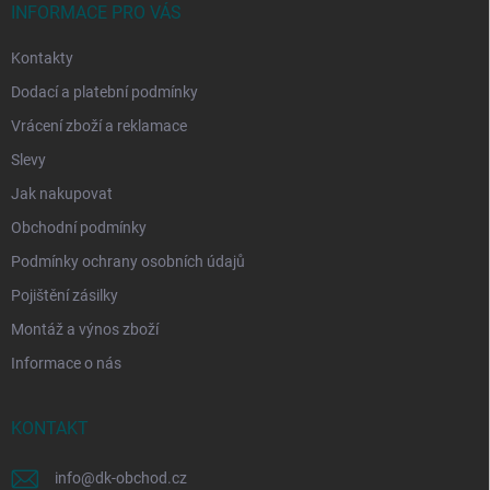
í
INFORMACE PRO VÁS
Kontakty
Dodací a platební podmínky
Vrácení zboží a reklamace
Slevy
Jak nakupovat
Obchodní podmínky
Podmínky ochrany osobních údajů
Pojištění zásilky
Montáž a výnos zboží
Informace o nás
KONTAKT
info
@
dk-obchod.cz